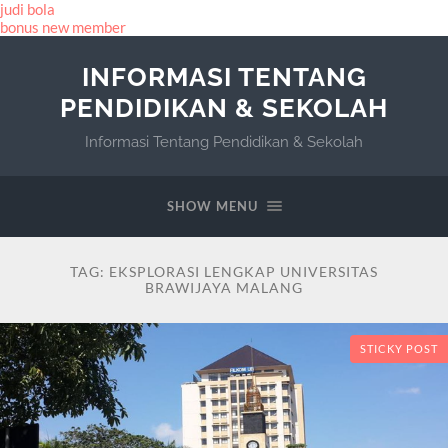
judi bola
bonus new member
INFORMASI TENTANG
PENDIDIKAN & SEKOLAH
Informasi Tentang Pendidikan & Sekolah
SHOW MENU
TAG:
EKSPLORASI LENGKAP UNIVERSITAS
BRAWIJAYA MALANG
STICKY POST