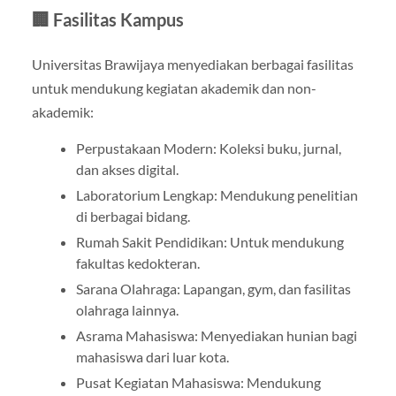
🏢 Fasilitas Kampus
Universitas Brawijaya menyediakan berbagai fasilitas
untuk mendukung kegiatan akademik dan non-
akademik:
Perpustakaan Modern: Koleksi buku, jurnal,
dan akses digital.
Laboratorium Lengkap: Mendukung penelitian
di berbagai bidang.
Rumah Sakit Pendidikan: Untuk mendukung
fakultas kedokteran.
Sarana Olahraga: Lapangan, gym, dan fasilitas
olahraga lainnya.
Asrama Mahasiswa: Menyediakan hunian bagi
mahasiswa dari luar kota.
Pusat Kegiatan Mahasiswa: Mendukung