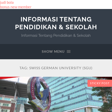
judi bola
bonus new member
INFORMASI TENTANG
PENDIDIKAN & SEKOLAH
Informasi Tentang Pendidikan & Sekolah
SHOW MENU
TAG:
SWISS GERMAN UNIVERSITY (SGU)
STICKY POST