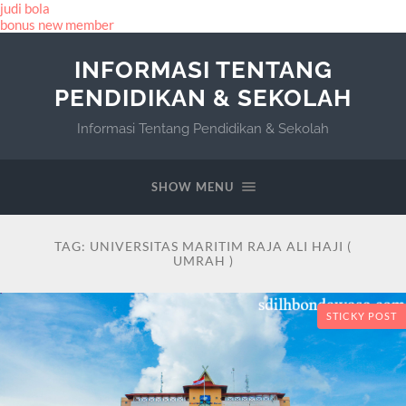
judi bola
bonus new member
INFORMASI TENTANG
PENDIDIKAN & SEKOLAH
Informasi Tentang Pendidikan & Sekolah
SHOW MENU
TAG:
UNIVERSITAS MARITIM RAJA ALI HAJI (
UMRAH )
STICKY POST