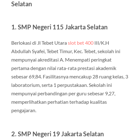
Selatan
1. SMP Negeri 115 Jakarta Selatan
Berlokasi di Jl Tebet Utara
slot bet 400
III/K.H
Abdullah Syafei, Tebet Timur, Kec. Tebet, sekolah ini
mempunyai akreditasi A. Menempati peringkat
pertama dengan nilai rata-rata prestasi akademik
sebesar 69,84. Fasilitasnya mencakup 28 ruang kelas, 3
laboratorium, serta 1 perpustakaan. Sekolah ini
mempunyai perbandingan per guru sebesar 9,27,
memperlihatkan perhatian terhadap kualitas
pengajaran.
2. SMP Negeri 19 Jakarta Selatan