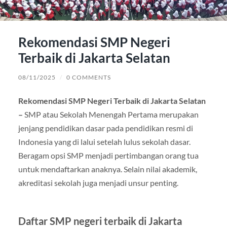
Rekomendasi SMP Negeri
Terbaik di Jakarta Selatan
08/11/2025
/
0 COMMENTS
Rekomendasi SMP Negeri Terbaik di Jakarta Selatan
–
SMP atau Sekolah Menengah Pertama merupakan
jenjang pendidikan dasar pada pendidikan resmi di
Indonesia yang di lalui setelah lulus sekolah dasar.
Beragam opsi SMP menjadi pertimbangan orang tua
untuk mendaftarkan anaknya. Selain nilai akademik,
akreditasi sekolah juga menjadi unsur penting.
Daftar SMP negeri terbaik di Jakarta